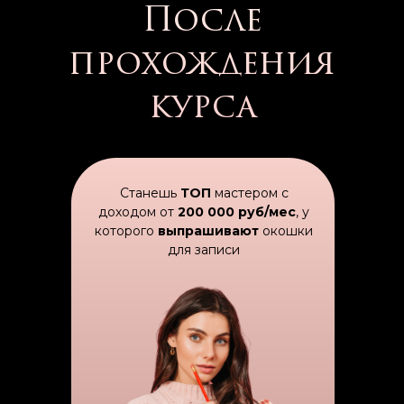
После
прохождения
курса
Станешь
ТОП
мастером с
доходом от
200 000 руб/мес
, у
которого
выпрашивают
окошки
для записи