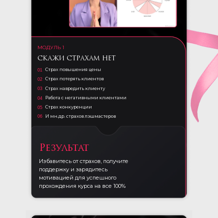
МОДУЛЬ 1
СКАЖИ СТРАХАМ НЕТ
Страх повышения цены
01
Страх потерять клиентов
02
Cтрах навредить клиенту
03
Работа с негативными клиентами
04
Страх конкуренции
05
И мн.др. страхов лэшмастеров
06
Результат
Избавитесь от страхов, получите
поддержку и зарядитесь
мотивацией для успешного
прохождения курса на все 100%