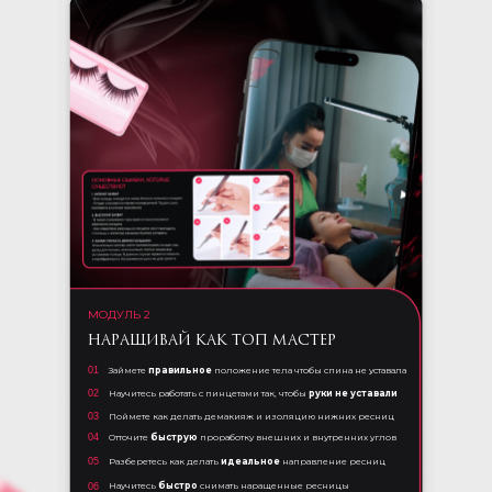
МОДУЛЬ 2
НАРАЩИВАЙ КАК ТОП МАСТЕР
01
Займете
правильное
положение тела чтобы спина не уставала
02
Научитесь работать с пинцетами так, чтобы
руки не уставали
03
Поймете как делать демакияж и изоляцию нижних ресниц
04
Отточите
быструю
проработку внешних и внутренних углов
05
Разберетесь как делать
идеальное
направление ресниц
Научитесь
быстро
снимать наращенные ресницы
06