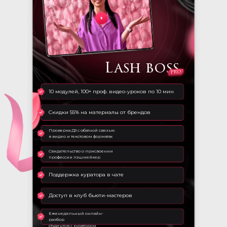
Lash boss
pro
10 модулей, 100+ проф. видео-уроков по 10 мин
Скидки 55% на материалы от брендов
Проверка ДЗ с обатной связью
в видео и текстовом форматах
Свидетельство о присвоении
профессии лэшмейкер
Поддержка куратора в чате
Доступ в клуб бьюти-мастеров
Еженедельный онлайн-
разбор
студентов с куратором