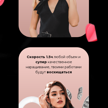
Скорость 1.5ч
любой объем и
супер
качественное
наращивание, твоими работами
будут
восхищаться