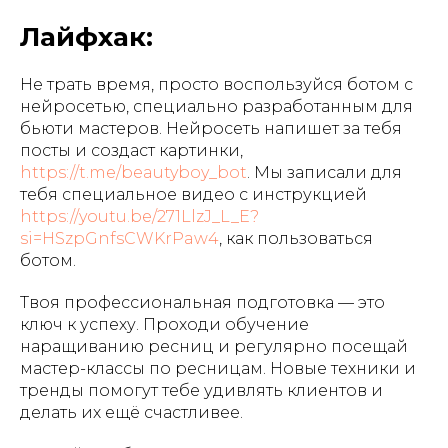
Лайфхак:
Не трать время, просто воспользуйся ботом с
нейросетью, специально разработанным для
бьюти мастеров. Нейросеть напишет за тебя
посты и создаст картинки,
https://t.me/beautyboy_bot
. Мы записали для
тебя специальное видео с инструкцией
https://youtu.be/271LlzJ_L_E?
si=HSzpGnfsCWKrPaw4
, как пользоваться
ботом.
Твоя профессиональная подготовка — это
ключ к успеху. Проходи обучение
наращиванию ресниц и регулярно посещай
мастер-классы по ресницам. Новые техники и
тренды помогут тебе удивлять клиентов и
делать их ещё счастливее.