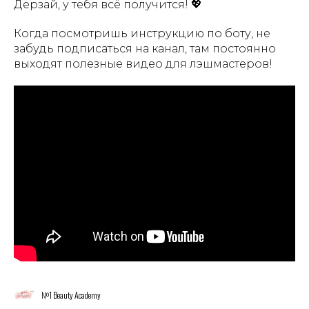
Дерзай, у тебя всё получится! 💖
Когда посмотришь инструкцию по боту, не
забудь подписаться на канал, там постоянно
выходят полезные видео для лэшмастеров!
№1 Beauty Academy