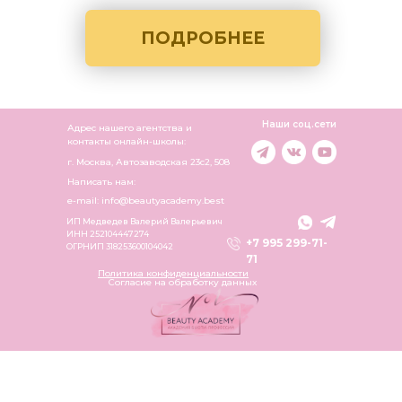
ПОДРОБНЕЕ
Наши соц.сети
Адрес нашего агентства и
контакты онлайн-школы:
г. Москва, Автозаводская 23c2, 508
Написать нам:
e-mail: info@beautyacademy.best
ИП Медведев Валерий Валерьевич
ИНН 252104447274
+7 995 299-71-
ОГРНИП 318253600104042
71
Политика конфиденциальности
Согласие на обработку данных