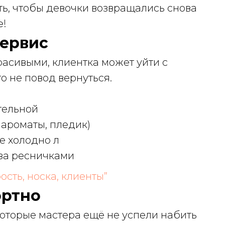
ть, чтобы девочки возвращались снова
е!
сервис
асивыми, клиентка может уйти с
то не повод вернуться.
тельной
 ароматы, пледик)
е холодно л
за ресничками
сть, носка, клиенты”
ортно
оторые мастера ещё не успели набить