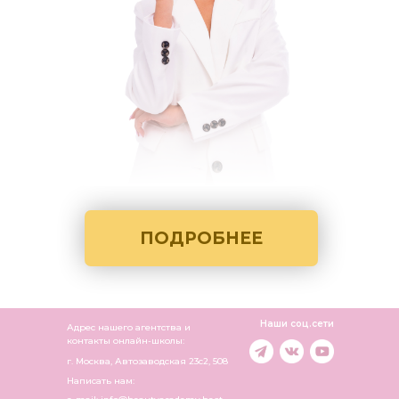
ПОДРОБНЕЕ
Наши соц.сети
Адрес нашего агентства и
контакты онлайн-школы:
г. Москва, Автозаводская 23c2, 508
Написать нам: