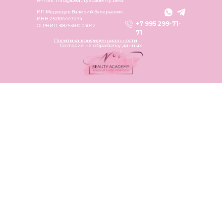
e-mail: info@beautyacademy.best
ИП Медведев Валерий Валерьевич
ИНН 252104447274
+7 995 299-71-
ОГРНИП 318253600104042
71
Политика конфиденциальности
Согласие на обработку данных