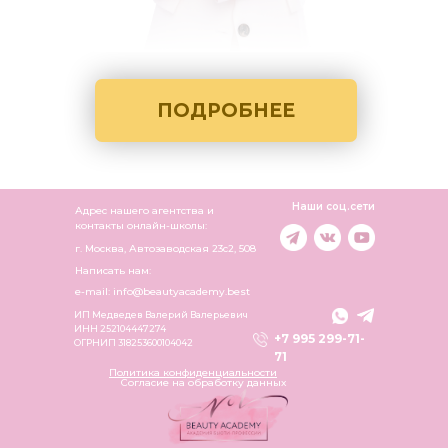
ПОДРОБНЕЕ
Наши соц.сети
Адрес нашего агентства и
контакты онлайн-школы:
г. Москва, Автозаводская 23c2, 508
Написать нам:
e-mail: info@beautyacademy.best
ИП Медведев Валерий Валерьевич
ИНН 252104447274
+7 995 299-71-
ОГРНИП 318253600104042
71
Политика конфиденциальности
Согласие на обработку данных