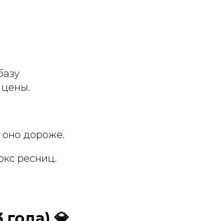
базу
 цены.
 оно дороже.
окс ресниц.
 года) 💎