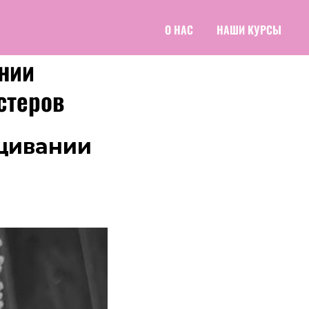
О НАС
НАШИ КУРСЫ
нии
стеров
ащивании