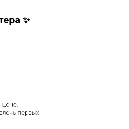
тера ✨
 цене,
ивлечь первых