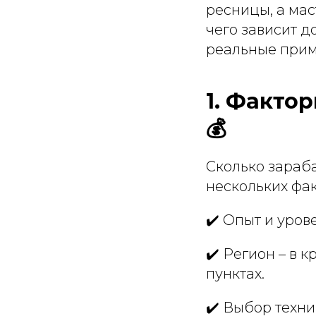
ресницы, а мас
чего зависит д
реальные прим
1. Факто
💰
Сколько зараб
нескольких фак
✔️ Опыт и уров
✔️ Регион – в 
пунктах.
✔️ Выбор техн