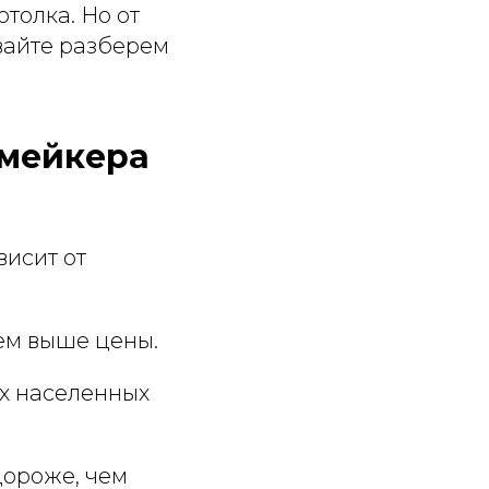
отолка. Но от
авайте разберем
шмейкера
висит от
тем выше цены.
их населенных
дороже, чем