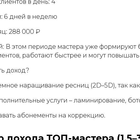
клиентов в день: 4
: 6 дней в неделю
яц: 288 000 ₽
й: В этом периоде мастера уже формируют 
ентов, работают быстрее и могут повышать
ть доход?
мное наращивание ресниц (2D–5D), так как
полнительные услуги – ламинирование, бот
авать абонементы на коррекцию.
 дохода ТОП-мастера (1,5–3