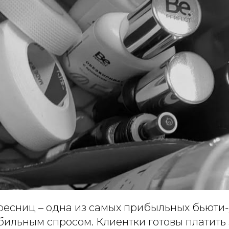
есниц – одна из самых прибыльных бьюти-у
бильным спросом. Клиентки готовы платить