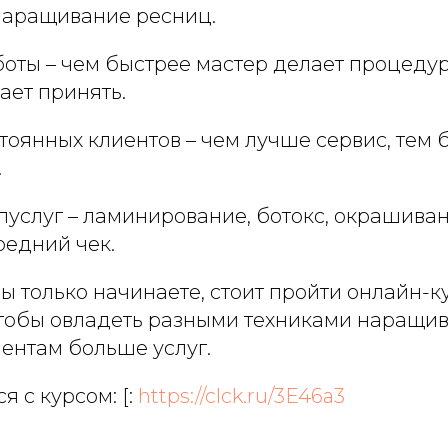
наращивание ресниц.
боты – чем быстрее мастер делает процеду
ает принять.
тоянных клиентов – чем лучше сервис, тем
.
пуслуг – ламинирование, ботокс, окрашива
редний чек.
 вы только начинаете, стоит пройти онлайн-к
тобы овладеть разными техниками наращив
ентам больше услуг.
 с курсом: [:
https://clck.ru/3E46a3