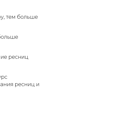
ру, тем больше
 больше
ние ресниц
урс
ания ресниц и