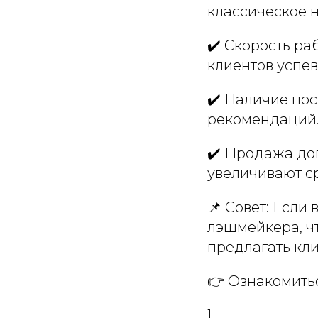
классическое 
✔️ Скорость ра
клиентов успев
✔️ Наличие пос
рекомендаций
✔️ Продажа до
увеличивают с
📌 Совет: Если
лэшмейкера, ч
предлагать кли
👉 Ознакомиться
]