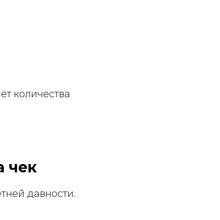
чёт количества
а чек
тней давности.