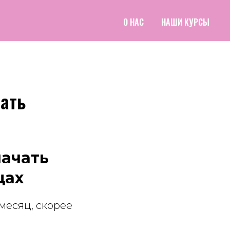
О НАС
НАШИ КУРСЫ
чать
начать
цах
месяц, скорее