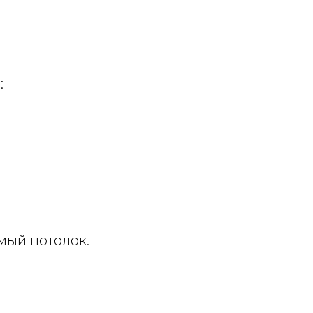
:
мый потолок.