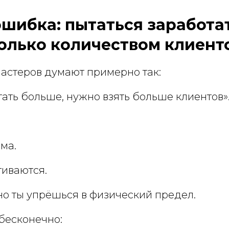
ошибка: пытаться заработа
олько количеством клиент
астеров думают примерно так:
ать больше, нужно взять больше клиентов»
ма.
гиваются.
но ты упрёшься в физический предел.
бесконечно: