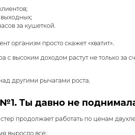
клиентов;
 выходных;
часов за кушеткой.
ент организм просто скажет «хватит».
а с высоким доходом растут не только за с
над другими рычагами роста.
№1. Ты давно не поднимал
астер продолжает работать по ценам двухле
мя выросло всё: