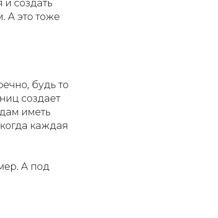
 и создать
. А это тоже
ечно, будь то
ниц создает
здам иметь
 когда каждая
мер. А под