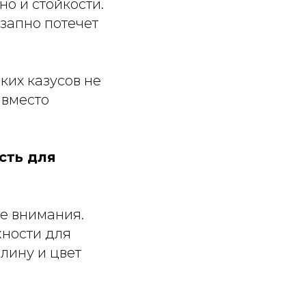
но и стойкости.
запно потечет
их казусов не
 вместо
сть для
ре внимания.
ности для
лину и цвет