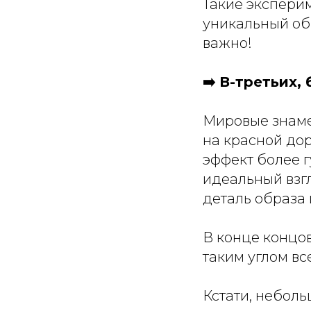
Такие экспери
уникальный обр
важно!
➡️ В-третьих,
Мировые знамен
на красной до
эффект более г
идеальный взгл
деталь образа 
В конце концов
таким углом вс
Кстати, неболь