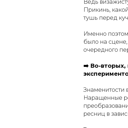
Ведь визажисту
Прикинь, како
тушь перед ку
Именно поэтом
было на сцене,
очередного пе
➡️ Во-вторых
эксперименто
Знаменитости в
Наращенные ре
преобразования
ресниц в завис