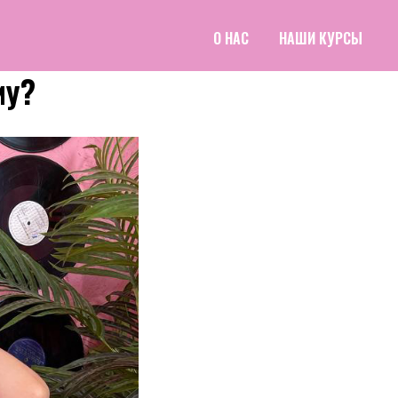
О НАС
НАШИ КУРСЫ
му?