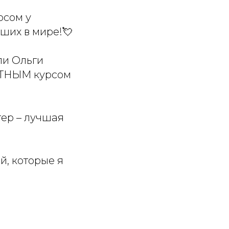
осом у
ших в мире!💘
ли Ольги
АТНЫМ курсом
тер – лучшая
й, которые я