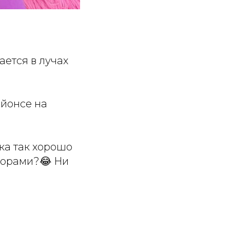
ается в лучах
йонсе на
Шка так хорошо
торами?😂 Ни