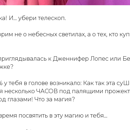
ка! И… убери телескоп.
им не о небесных светилах, а о тех, кто куп
приглядывалась к Дженнифер Лопес или Бе
жке?
% у тебя в голове возникало: Как так эта су
тя несколько ЧАСОВ под палящими прожек
д глазами! Что за магия?
 время посвятить в эту магию и тебя…