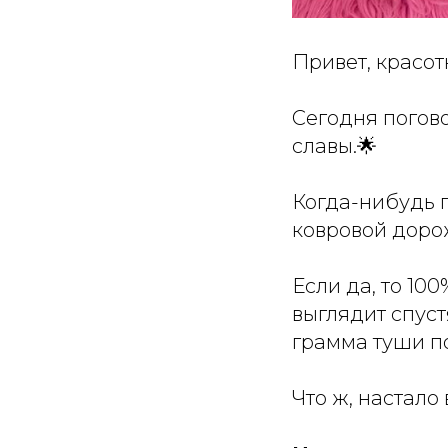
Привет, красот
Сегодня поговор
славы.🌟
Когда-нибудь 
ковровой доро
Если да, то 100
выглядит спус
грамма туши по
Что ж, настало