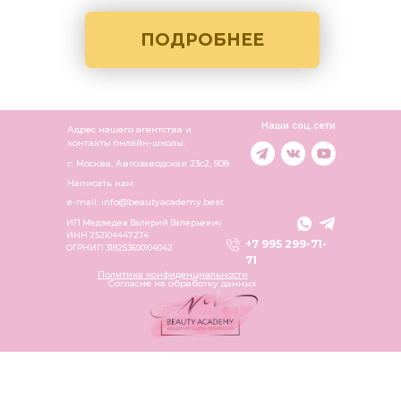
ПОДРОБНЕЕ
Наши соц.сети
Адрес нашего агентства и
контакты онлайн-школы:
г. Москва, Автозаводская 23c2, 508
Написать нам:
e-mail: info@beautyacademy.best
ИП Медведев Валерий Валерьевич
ИНН 252104447274
+7 995 299-71-
ОГРНИП 318253600104042
71
Политика конфиденциальности
Согласие на обработку данных