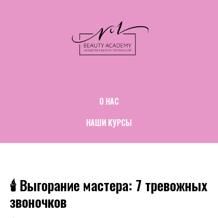
О НАС
НАШИ КУРСЫ
🕯️ Выгорание мастера: 7 тревожных
звоночков