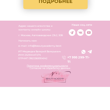
ПОДРОБНЕЕ
Наши соц.сети
Адрес нашего агентства и
контакты онлайн-школы:
г. Москва, Автозаводская 23c2, 508
Написать нам:
e-mail: info@beautyacademy.best
ИП Медведев Валерий Валерьевич
ИНН 252104447274
+7 995 299-71-
ОГРНИП 318253600104042
71
Политика конфиденциальности
Согласие на обработку данных