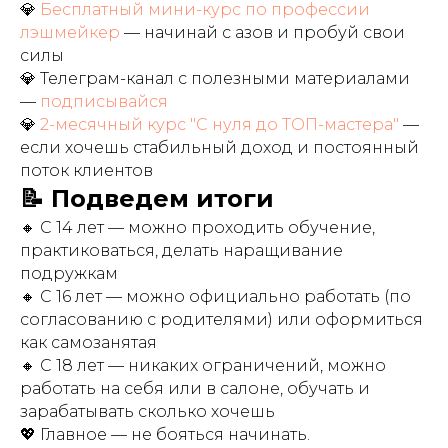
💎
Бесплатный мини-курс по профессии
лэшмейкер
— начинай с азов и пробуй свои
силы
💎 Телеграм-канал с полезными материалами
—
подписывайся
💎
2-месячный курс "С нуля до ТОП-мастера"
—
если хочешь стабильный доход и постоянный
поток клиентов
📝 Подведем итоги
🔸 С 14 лет — можно проходить обучение,
практиковаться, делать наращивание
подружкам
🔸 С 16 лет — можно официально работать (по
согласованию с родителями) или оформиться
как самозанятая
🔸 С 18 лет — никаких ограничений, можно
работать на себя или в салоне, обучать и
зарабатывать сколько хочешь
💖 Главное — не бояться начинать.