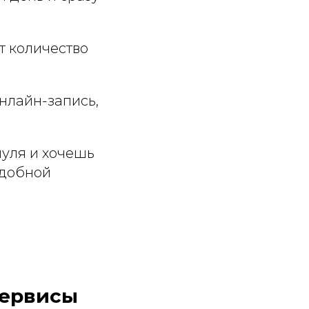
т количество
нлайн-запись,
нуля и хочешь
удобной
сервисы