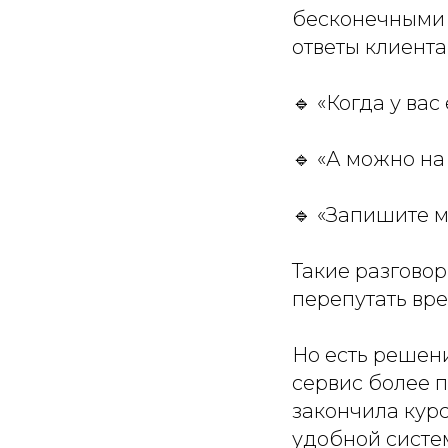
бесконечными 
ответы клиента
🔹 «Когда у ва
🔹 «А можно на
🔹 «Запишите м
Такие разговор
перепутать вре
Но есть решени
сервис более п
закончила кур
удобной систе