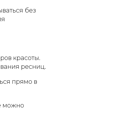
ываться без
ля
ров красоты.
вания ресниц.
ться прямо в
ые можно