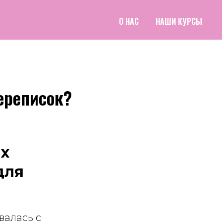
О НАС
НАШИ КУРСЫ
ереписок?
их
для
валась с