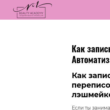
Как запис
Автоматиз
Как запи
переписо
лэшмейк
Если ты заним