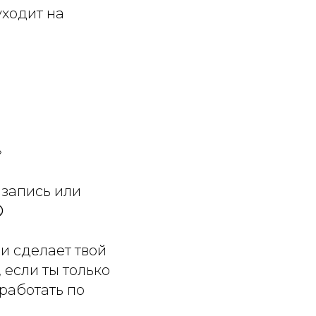
уходит на
»
 запись или

и сделает твой
 если ты только
работать по