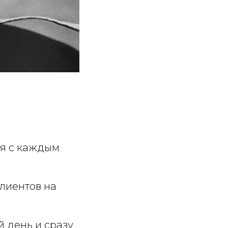
мя с каждым
клиентов на
 день и сразу