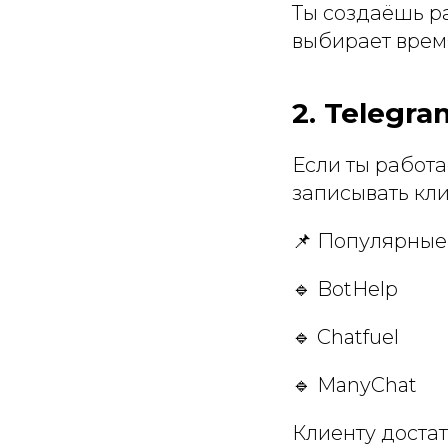
Ты создаёшь ра
выбирает время
2. Telegr
Если ты работа
записывать кли
📌 Популярные 
🔹 BotHelp
🔹 Chatfuel
🔹 ManyChat
Клиенту достат