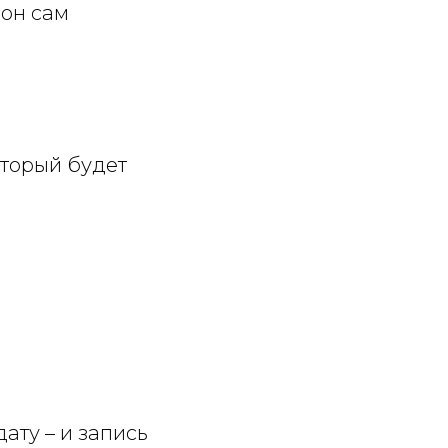
 он сам
оторый будет
ату – и запись