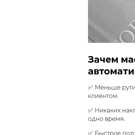
Зачем ма
автомати
✅ Меньше рути
клиентом.
✅ Никаких накл
одно время.
✅ Быстрое под