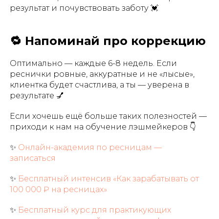
результат и почувствовать заботу 💓
🔁 Напоминай про коррекцию
Оптимально — каждые 6-8 недель. Если
реснички ровные, аккуратные и не «лысые»,
клиентка будет счастлива, а ты — уверена в
результате 💅
Если хочешь ещё больше таких полезностей —
приходи к нам на обучение лэшмейкеров 👇
✨
Онлайн-академия по ресницам —
записаться
✨
Бесплатный интенсив «Как зарабатывать от
100 000 ₽ на ресницах»
✨
Бесплатный курс для практикующих