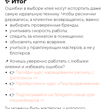
✨ Итог
Ошибки в выборе клея могут испортить даже
самую идеальную технику. Чтобы реснички
держались, а клиентки возвращались, важно:
выбирать проверенные бренды;
учитывать скорость работы;
следить за климатом в помещении;
обновлять каплю вовремя;
учиться у практикующих мастеров, а не у
блогеров.
📌 Хочешь уверенно работать с любыми
клеями и избежать ошибок?
👉
Пройди курс наращивания ресниц с
дипломом >>
👉
Пройди мини-курс «Лэшпродвижение»
>>
👉
Подписывайся на Telegram-канал для
лэшмейкеров >>
Ты можешь быть мастером, у которого