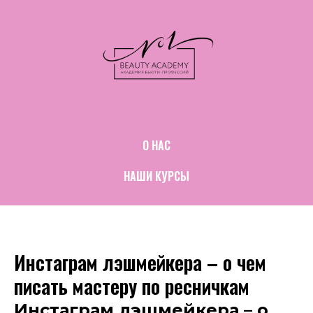
О НАС
НАШИ КУРСЫ
Инстаграм лэшмейкера – о чем
писать мастеру по ресничкам
Инстаграм лэшмейкера – о