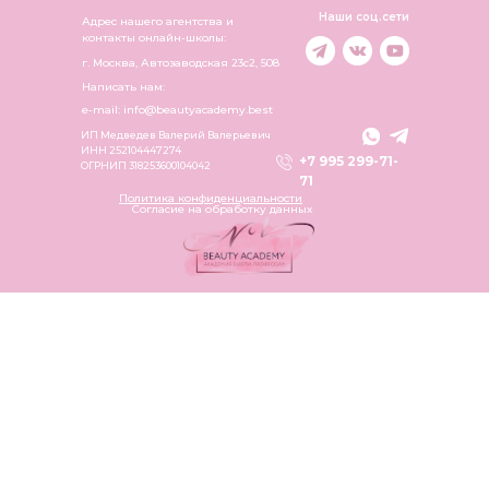
Наши соц.сети
Адрес нашего агентства и
контакты онлайн-школы:
г. Москва, Автозаводская 23c2, 508
Написать нам:
e-mail: info@beautyacademy.best
ИП Медведев Валерий Валерьевич
ИНН 252104447274
+7 995 299-71-
ОГРНИП 318253600104042
71
Политика конфиденциальности
Согласие на обработку данных