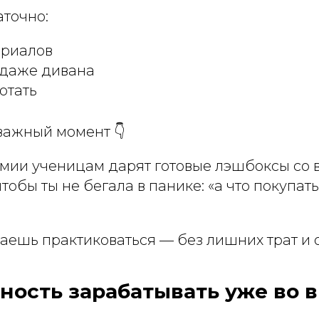
аточно:
ериалов
 даже дивана
отать
важный момент 👇
мии ученицам дарят готовые лэшбоксы со 
тобы ты не бегала в панике: «а что покупать
наешь практиковаться — без лишних трат и 
ность зарабатывать уже во 