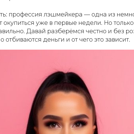
ть: профессия лэшмейкера — одна из немно
 окупиться уже в первые недели. Но тольк
вильно. Давай разберёмся честно и без роз
о отбиваются деньги и от чего это зависит.