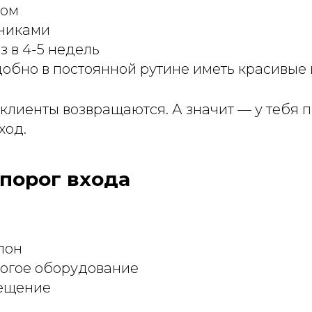
ком
никами
з в 4-5 недель
добно в постоянной рутине иметь красивые 
о клиенты возвращаются. А значит — у тебя 
ход.
 порог входа
лон
рогое оборудование
ещение