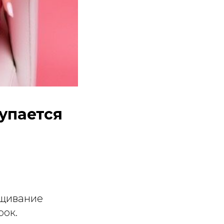
упается
ащивание
рок.