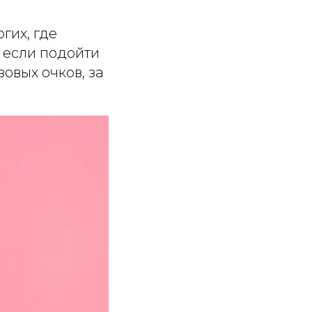
гих, где
о если подойти
овых очков, за