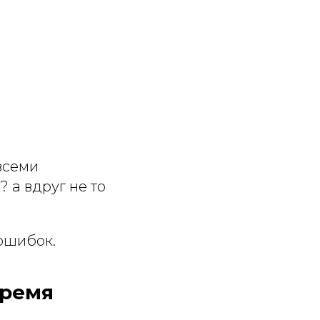
всеми
? а вдруг не то
ошибок.
время