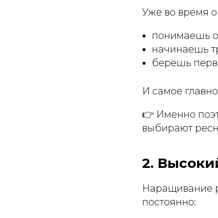
Уже во время о
понимаешь о
начинаешь т
берёшь перв
И самое главн
👉 Именно поэ
выбирают ресни
2. Высоки
Наращивание р
постоянно: