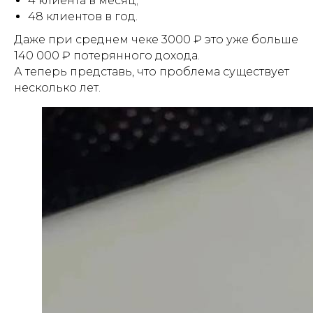
4 клиента в месяц;
48 клиентов в год.
Даже при среднем чеке 3000 ₽ это уже больше
140 000 ₽ потерянного дохода.
А теперь представь, что проблема существует
несколько лет.