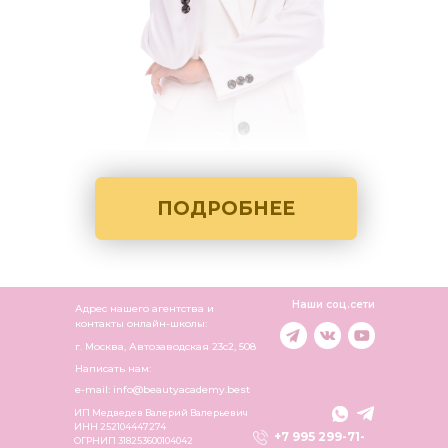
ПОДРОБНЕЕ
Наши соц.сети
Адрес нашего агентства и
контакты онлайн-школы:
г. Москва, Автозаводская 23c2, 508
Написать нам:
e-mail: info@beautyacademy.best
ИП Медведев Валерий Валерьевич
ИНН 252104447274
+7 995 299-71-
ОГРНИП 318253600104042