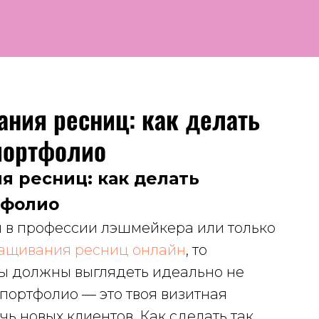
ния ресниц: как делать
портфолио
 ресниц: как делать
тфолио
 в профессии лэшмейкера или только
ащивания ресниц онлайн
, то
ы должны выглядеть идеально не
ь портфолио — это твоя визитная
ь новых клиентов. Как сделать так,